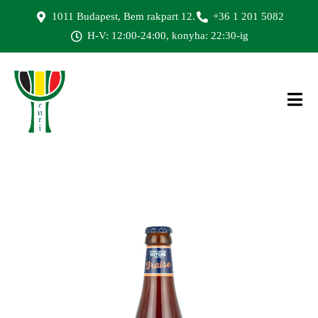
1011 Budapest, Bem rakpart 12.
+36 1 201 5082
H-V: 12:00-24:00, konyha: 22:30-ig