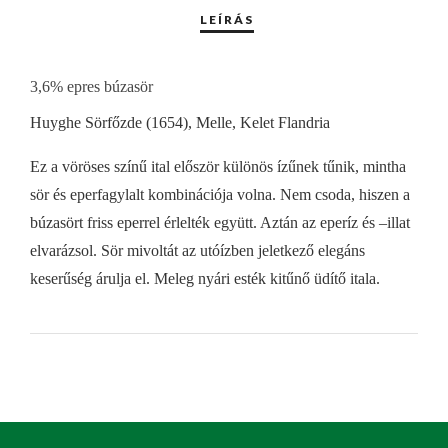
3,6% epres búzasör
Huyghe Sörfőzde (1654), Melle, Kelet Flandria
Ez a vöröses színű ital először különös ízűnek tűnik, mintha
sör és eperfagylalt kombinációja volna. Nem csoda, hiszen a
búzasört friss eperrel érlelték együtt. Aztán az eperíz és –illat
elvarázsol. Sör mivoltát az utóízben jeletkező elegáns
keserűség árulja el. Meleg nyári esték kitűnő üdítő itala.