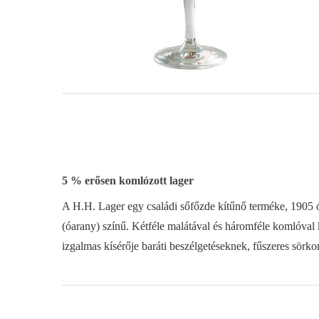
5 % erősen komlózott lager
A H.H. Lager egy családi sőfőzde kítűnő terméke, 1905 óta
(óarany) színű. Kétféle malátával és háromféle komlóval k
izgalmas kísérője baráti beszélgetéseknek, fűszeres sörko