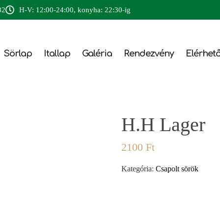
82
H-V: 12:00-24:00, konyha: 22:30-ig
Sörlap
Itallap
Galéria
Rendezvény
Elérhet
H.H Lager
2100
Ft
Kategória:
Csapolt sörök