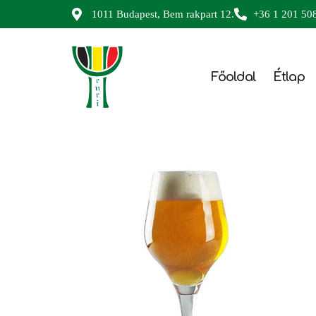
1011 Budapest, Bem rakpart 12.
+36 1 201 50
Főoldal
Étlap