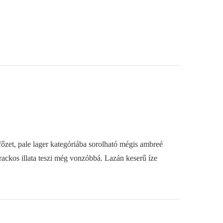
főzet, pale lager kategóriába sorolható mégis ambreé
arackos illata teszi még vonzóbbá. Lazán keserű íze