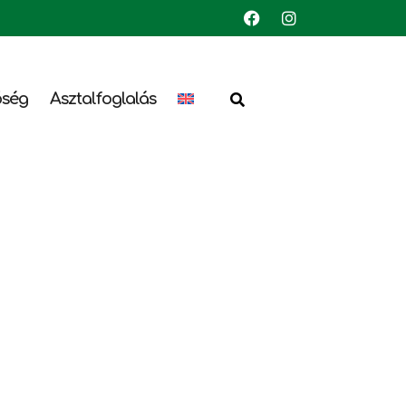
őség
Asztalfoglalás