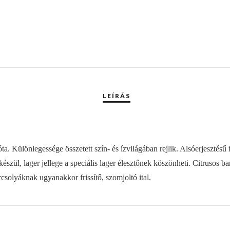
. Különlegessége összetett szín- és ízvilágában rejlik. Alsóerjesztésű 
észül, lager jellege a speciális lager élesztőnek köszönheti. Citrusos b
rcsolyáknak ugyanakkor frissítő, szomjoltó ital.