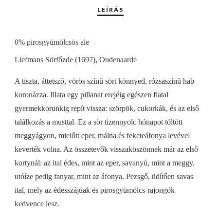
0% pirosgyümölcsös ale
Liefmans Sörfőzde (1697), Oudenaarde
A tiszta, áttetsző, vörös színű sört könnyed, rózsaszínű hab
koronázza. Illata egy pillanat erejéig egészen fiatal
gyermekkorunkig repít vissza: szörpök, cukorkák, és az első
találkozás a musttal. Ez a sör tizennyolc hónapot töltött
meggyágyon, mielőtt eper, málna és feketeáfonya levével
keverték volna. Az összetevők visszaköszönnek már az első
kortynál: az ital édes, mint az eper, savanyú, mint a meggy,
utóíze pedig fanyar, mint az áfonya. Pezsgő, üdítően savas
ital, mely az édesszájúak és pirosgyümölcs-rajongók
kedvence lesz.