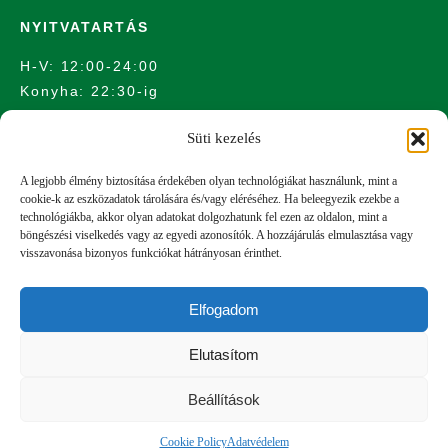
NYITVATARTÁS
H-V: 12:00-24:00
Konyha: 22:30-ig
Süti kezelés
HELYSZÍN
A legjobb élmény biztosítása érdekében olyan technológiákat használunk, mint a
cookie-k az eszközadatok tárolására és/vagy eléréséhez. Ha beleegyezik ezekbe a
technológiákba, akkor olyan adatokat dolgozhatunk fel ezen az oldalon, mint a
1011 Budapest, Bem rakpart 12.
böngészési viselkedés vagy az egyedi azonosítók. A hozzájárulás elmulasztása vagy
visszavonása bizonyos funkciókat hátrányosan érinthet.
Elfogadom
Elutasítom
Beállítások
Adatvédelmi és adatkezelési szabályzat
© Copyright Belgian Brasserie Henri
Cookie Policy
Adatvédelem