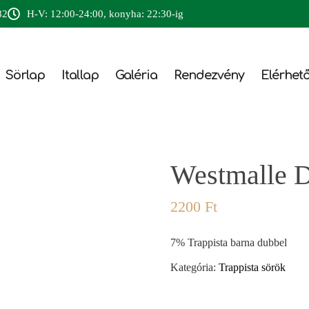
82
H-V: 12:00-24:00, konyha: 22:30-ig
Sörlap
Itallap
Galéria
Rendezvény
Elérhet
Westmalle 
2200
Ft
7% Trappista barna dubbel
Kategória:
Trappista sörök