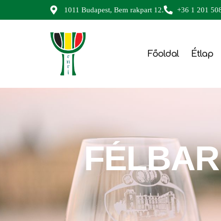
1011 Budapest, Bem rakpart 12.
+36 1 201 50
Főoldal
Étlap
FÉLBA