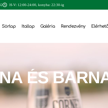
82
H-V: 12:00-24:00, konyha: 22:30-ig
Sörlap
Itallap
Galéria
Rendezvény
Elérhet
RNA
ÉS
BARN