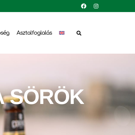
őség
Asztalfoglalás
A
SÖRÖK