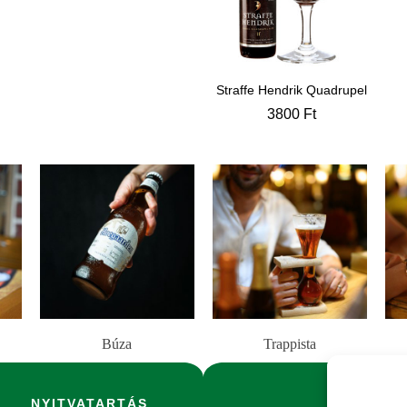
Straffe Hendrik Quadrupel
3800
Ft
Búza
Trappista
NYITVATARTÁS
HEL