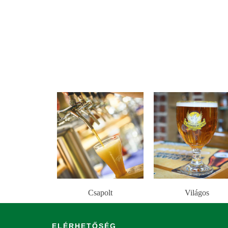
Csapolt
Világos
ELÉRHETŐSÉG