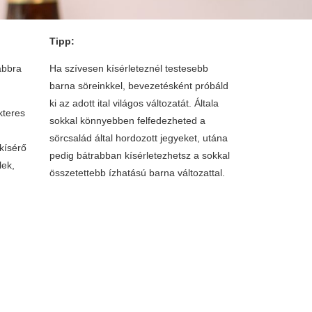
Tipp:
abbra
Ha szívesen kísérleteznél testesebb
barna söreinkkel, bevezetésként próbáld
ki az adott ital világos változatát. Általa
kteres
sokkal könnyebben felfedezheted a
sörcsalád által hordozott jegyeket, utána
 kísérő
pedig bátrabban kísérletezhetsz a sokkal
lek,
összetettebb ízhatású barna változattal.