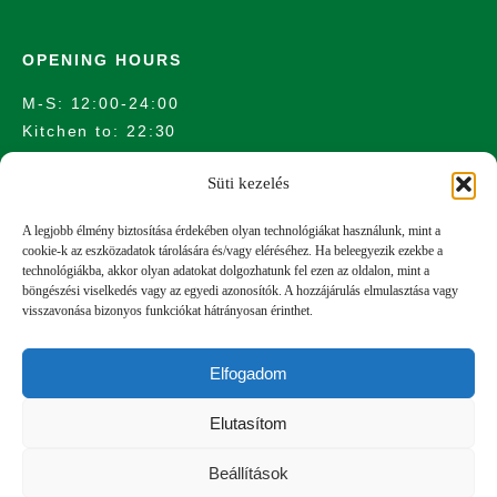
OPENING HOURS
M-S: 12:00-24:00
Kitchen to: 22:30
Süti kezelés
LOCATION
A legjobb élmény biztosítása érdekében olyan technológiákat használunk, mint a
cookie-k az eszközadatok tárolására és/vagy eléréséhez. Ha beleegyezik ezekbe a
technológiákba, akkor olyan adatokat dolgozhatunk fel ezen az oldalon, mint a
1011 Budapest, Bem rakpart 12.
böngészési viselkedés vagy az egyedi azonosítók. A hozzájárulás elmulasztása vagy
visszavonása bizonyos funkciókat hátrányosan érinthet.
Elfogadom
Elutasítom
Beállítások
Privacy policy